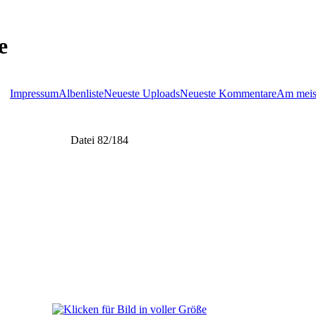
e
Impressum
Albenliste
Neueste Uploads
Neueste Kommentare
Am meis
Datei 82/184