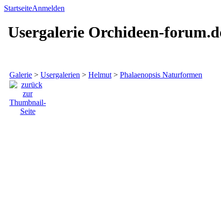
Startseite
Anmelden
Usergalerie Orchideen-forum.d
Galerie
>
Usergalerien
>
Helmut
>
Phalaenopsis Naturformen