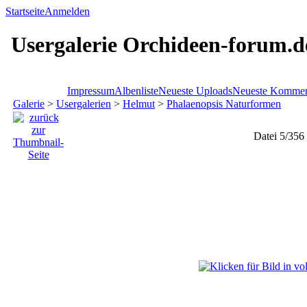
Startseite
Anmelden
Usergalerie Orchideen-forum.d
Impressum
Albenliste
Neueste Uploads
Neueste Kommen
Galerie
>
Usergalerien
>
Helmut
>
Phalaenopsis Naturformen
Datei 5/356