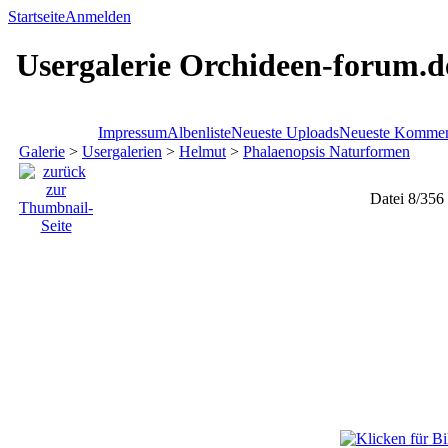
Startseite
Anmelden
Usergalerie Orchideen-forum.d
Impressum
Albenliste
Neueste Uploads
Neueste Kommen
Galerie
>
Usergalerien
>
Helmut
>
Phalaenopsis Naturformen
Datei 8/356