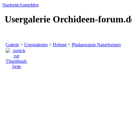
Startseite
Anmelden
Usergalerie Orchideen-forum.d
Galerie
>
Usergalerien
>
Helmut
>
Phalaenopsis Naturformen