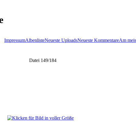
e
Impressum
Albenliste
Neueste Uploads
Neueste Kommentare
Am meis
Datei 149/184