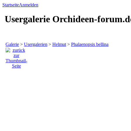
Startseite
Anmelden
Usergalerie Orchideen-forum.d
Galerie
>
Usergalerien
>
Helmut
>
Phalaenopsis bellina