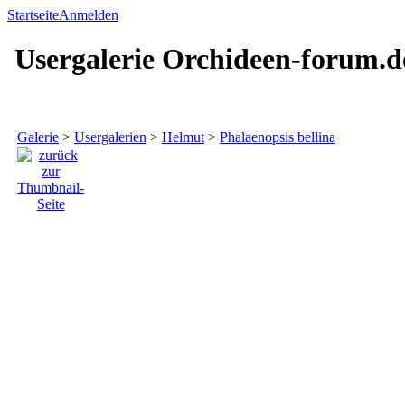
Startseite
Anmelden
Usergalerie Orchideen-forum.d
Galerie
>
Usergalerien
>
Helmut
>
Phalaenopsis bellina